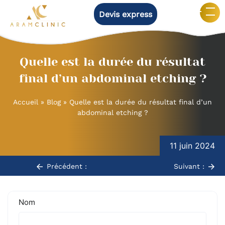
Devis express
Quelle est la durée du résultat
final d’un abdominal etching ?
Accueil
»
Blog
»
Quelle est la durée du résultat final d’un
abdominal etching ?
Navigation
de
11 juin 2024
l’article
Précédent :
Suivant :