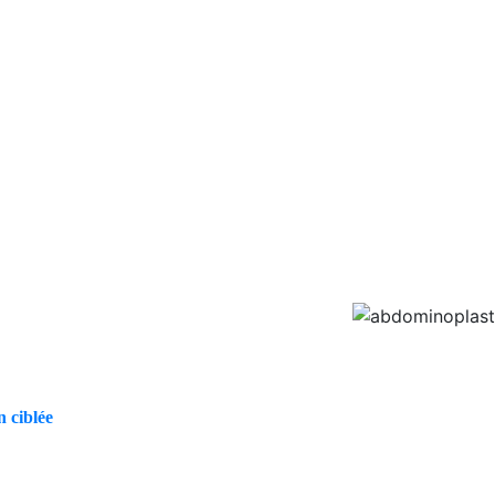
oplastie sans drainage
nts présentant un relâchement cutané abdominal,
à une perte de poids massive ou à un
 indiquée en présence d’un diastasis des muscles
l persistant malgré une activité physique
nal peuvent également bénéficier de cette
hétique durable.
n ciblée
afin d’affiner la taille et d’harmoniser
 précision la qualité cutanée, l’importance du