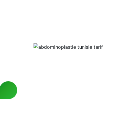
relâchement, la tonicité musculaire ainsi que la prés
évaluation personnalisée détermine l’indication exacte