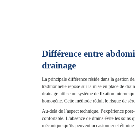
ence éventuelle d’amas graisseux localisés. Cette
 et la stratégie chirurgicale la plus adaptée.
Différence entre abdomin
drainage
La principale différence réside dans la gestion de
traditionnelle repose sur la mise en place de drain
drainage utilise un système de fixation interne qui 
homogène. Cette méthode réduit le risque de sérom
Au-delà de l’aspect technique, l’expérience post
confortable. L’absence de drains évite les soins q
mécanique qu’ils peuvent occasionner et élimine l’