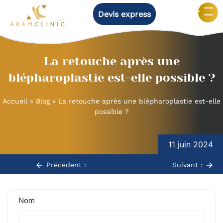
Devis express
La retouche après une
blépharoplastie est-elle possible ?
Accueil
»
Blog
»
La retouche après une blépharoplastie est-elle
possible ?
Navigation
de
11 juin 2024
l’article
Précédent :
Suivant :