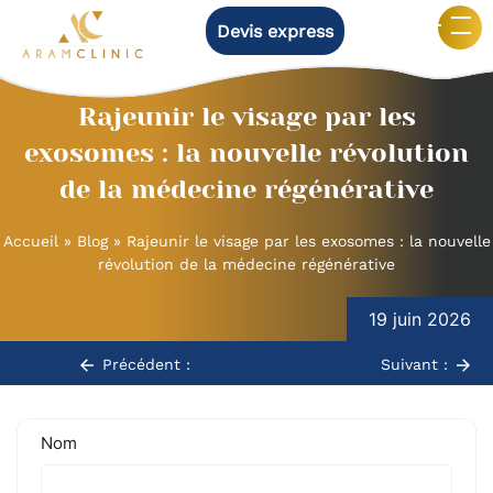
Devis express
Rajeunir le visage par les
exosomes : la nouvelle révolution
de la médecine régénérative
Accueil
»
Blog
»
Rajeunir le visage par les exosomes : la nouvelle
révolution de la médecine régénérative
Navigation
19 juin 2026
de
l’article
Précédent :
Suivant :