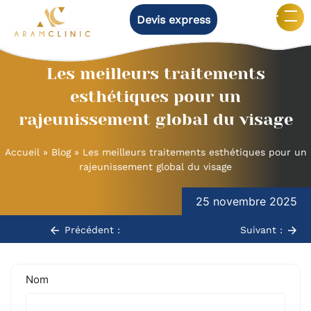
Devis express
Les meilleurs traitements
esthétiques pour un
rajeunissement global du visage
Accueil
»
Blog
»
Les meilleurs traitements esthétiques pour un
rajeunissement global du visage
Navigation
25 novembre 2025
de
l’article
Précédent :
Suivant :