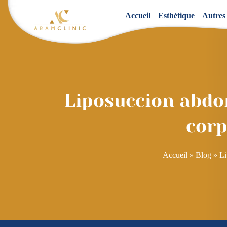
Accueil
Esthétique
Autres
Liposuccion abdo
corp
Accueil
»
Blog
»
Li
Navigation
de
l’article