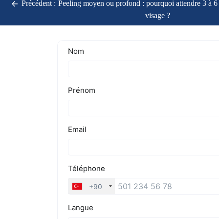
Précédent :
Peeling moyen ou profond : pourquoi attendre 3 à 6
visage ?