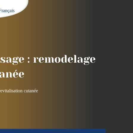
Français
sage : remodelage
tanée
vitalisation cutanée