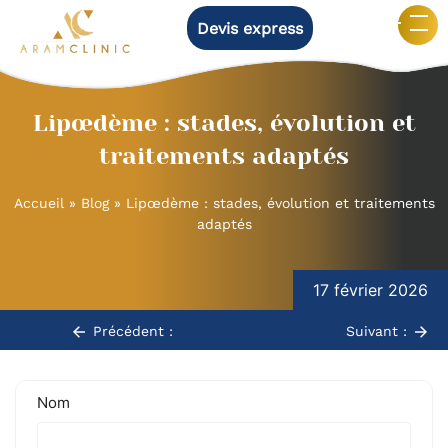
Devis express
Lipœdème : stades, évolution et
traitements adaptés
Accueil
»
Blog
»
Lipœdème : stades, évolution et traitements
adaptés
Navigation
de
17 février 2026
l’article
Précédent :
Suivant :