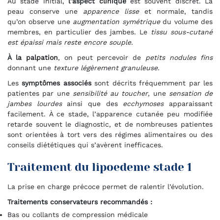
Au stade initial,
l’aspect clinique
est souvent discret. La
peau conserve une
apparence lisse
et normale, tandis
qu’on observe une
augmentation symétrique
du volume des
membres, en particulier des jambes. Le
tissu sous-cutané
est épaissi mais reste encore souple
.
À la palpation
, on peut percevoir de
petits nodules fins
donnant une
texture légèrement granuleuse
.
Les
symptômes associés
sont décrits fréquemment par les
patientes par une
sensibilité au toucher
, une
sensation de
jambes lourdes
ainsi que des
ecchymoses
apparaissant
facilement. À ce stade, l’apparence cutanée peu modifiée
retarde souvent le diagnostic, et de nombreuses patientes
sont orientées à tort vers des régimes alimentaires ou des
conseils diététiques qui s’avèrent inefficaces.
Traitement du lipoedeme stade 1
La prise en charge précoce permet de ralentir l’évolution.
Traitements conservateurs recommandés :
Bas ou collants de compression médicale