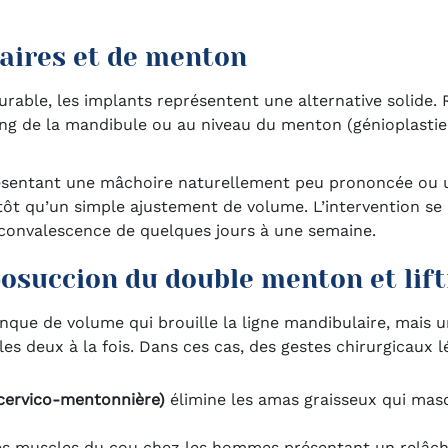
aires et de menton
able, les implants représentent une alternative solide. 
long de la mandibule ou au niveau du menton (génioplasti
sentant une mâchoire naturellement peu prononcée ou un
tôt qu’un simple ajustement de volume. L’intervention se
 convalescence de quelques jours à une semaine.
iposuccion du double menton et lift
anque de volume qui brouille la ligne mandibulaire, mais 
es deux à la fois. Dans ces cas, des gestes chirurgicaux 
 cervico-mentonnière)
élimine les amas graisseux qui masq
les muscles du cou chez les hommes présentant un relâc