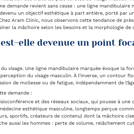
 demande revient sans cesse : une ligne mandibulaire nett
 devenu un objectif esthétique à part entière, porté par
 Chez Aram Clinic, nous observons cette tendance de près
essiner la mâchoire selon les besoins et la morphologie de
est-elle devenue un point foca
u visage. Une ligne mandibulaire marquée évoque la force
erception du visage masculin. À l’inverse, un contour f
ion de mollesse ou de fatigue, indépendamment de l’âge 
ette demande :
visioconférence et des réseaux sociaux, qui pousse à une 
médecine esthétique masculine, longtemps perçue comm
urs, sportifs, créateurs de contenu) dont la mâchoire cis
uche aussi les hommes : perte de volume, relâchement cut