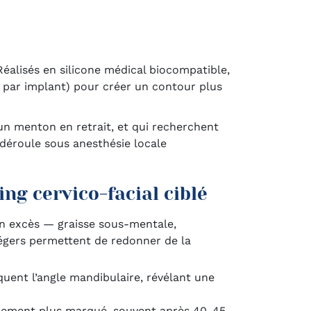
Réalisés en silicone médical biocompatible,
e par implant) pour créer un contour plus
 menton en retrait, et qui recherchent
 déroule sous anesthésie locale
ing cervico-facial ciblé
un excès — graisse sous-mentale,
légers permettent de redonner de la
uent l’angle mandibulaire, révélant une
hement plus marqué, souvent après 40-45