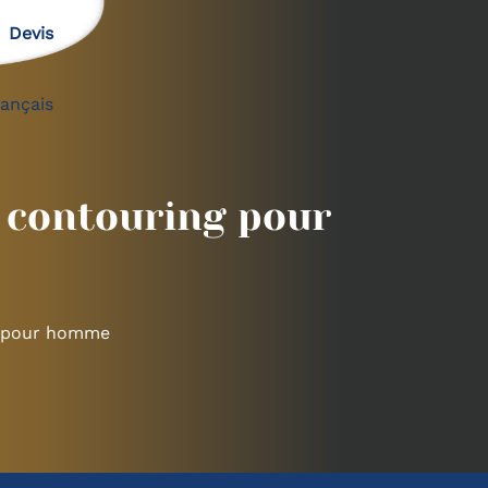
Devis
rançais
w contouring pour
ng pour homme