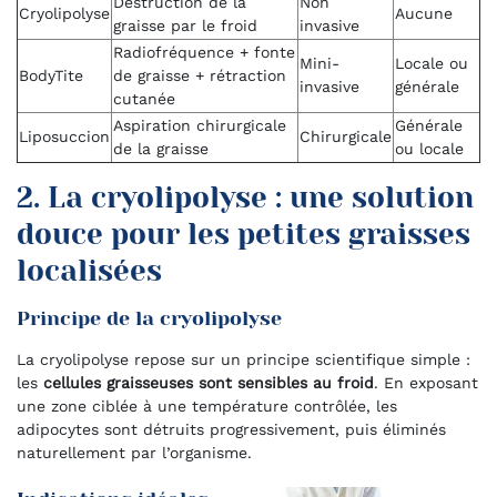
Destruction de la
Non
Cryolipolyse
Aucune
graisse par le froid
invasive
Radiofréquence + fonte
Mini-
Locale ou
BodyTite
de graisse + rétraction
invasive
générale
cutanée
Aspiration chirurgicale
Générale
Liposuccion
Chirurgicale
de la graisse
ou locale
2. La cryolipolyse : une solution
douce pour les petites graisses
localisées
Principe de la cryolipolyse
La cryolipolyse repose sur un principe scientifique simple :
les
cellules graisseuses sont sensibles au froid
. En exposant
une zone ciblée à une température contrôlée, les
adipocytes sont détruits progressivement, puis éliminés
naturellement par l’organisme.