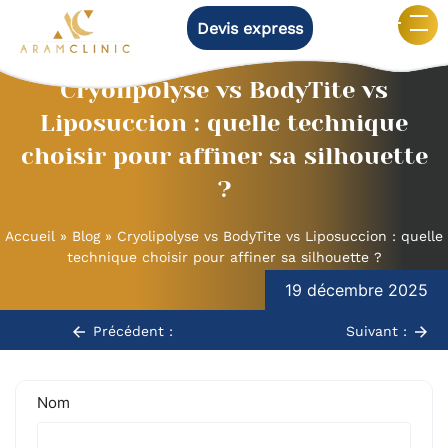
Devis express
Cryolipolyse vs BodyTite vs
Liposuccion : quelle technique
choisir pour affiner sa silhouette
?
Accueil
»
Blog
»
Cryolipolyse vs BodyTite vs Liposuccion : quelle
technique choisir pour affiner sa silhouette ?
Navigation
19 décembre 2025
de
Précédent :
Suivant :
l’article