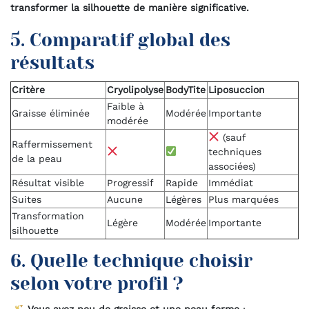
transformer la silhouette de manière significative.
5. Comparatif global des
résultats
Critère
Cryolipolyse
BodyTite
Liposuccion
Faible à
Graisse éliminée
Modérée
Importante
modérée
(sauf
Raffermissement
techniques
de la peau
associées)
Résultat visible
Progressif
Rapide
Immédiat
Suites
Aucune
Légères
Plus marquées
Transformation
Légère
Modérée
Importante
silhouette
6. Quelle technique choisir
selon votre profil ?