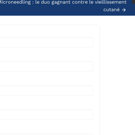
icroneedling : le duo gagnant contre le vieillissement
30 janvier 2026
cutané