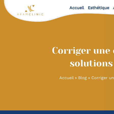
Accueil
Esthétique
Corriger une 
solutions
Accueil
»
Blog
»
Corriger un
Navigation
de
l’article