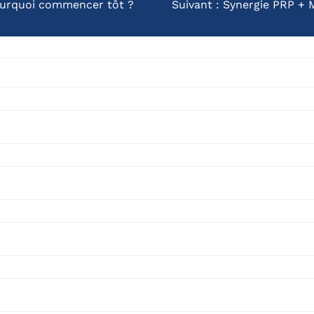
ourquoi commencer tôt ?
Suivant :
Synergie PRP + M