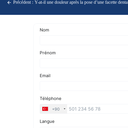
Précédent :
Y-at-il une douleur après la pose d’une facette denta