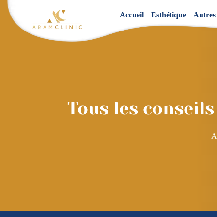
Accueil
Esthétique
Autres
Tous les conseils
A
Navigation
de
l’article