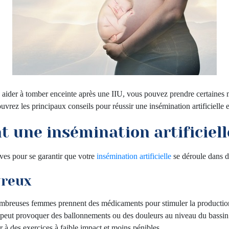
s aider à tomber enceinte après une IIU, vous pouvez prendre certaines 
rez les principaux conseils pour réussir une insémination artificielle et
t une insémination artificiell
tives pour se garantir que votre
insémination artificielle
se déroule dans de
ureux
nombreuses femmes prennent des médicaments pour stimuler la production 
i peut provoquer des ballonnements ou des douleurs au niveau du bassin.
ir à des exercices à faible impact et moins pénibles.