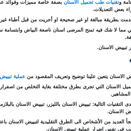
امة و
تقنيات طب تجميل الاسنان
بصفة خاصة مميزات وفوائد عديد
ء بعض التعديلات.
تخدمت بطريقة مبالغة او غير صحيحة او أجريت من قبل أطباء غ
تي مما لا شك فيه تمنح المرضى اسنان ناصعة البياض وابتسامة س
ة.
تبييض الاسنان.
 الاسنان يتعين علينا توضيح وتعريف المقصود من
عملية تبييض 
 الاسنان التي تجرى بطرق مختلفة بغاية التخلص من اصفرار الاس
لمشاهير.
لتقنيات التالية: تبييض الاسنان بالليزر، تبييض الاسنان بالبلازما
ض الاسنان.
يلتجأ العديد من الأشخاص الى الطرق التقليدية لتبييض الاسنان با
ب في نفس اضرار عملية تبييض الاسنان.