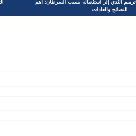
ترميم الثدي إثر استئصاله بسبب السرطان: أهم
ال
النصائح والعادات