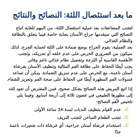
ما بعد استئصال اللثة: النصائح والنتائج
لتجنب المضاعفات بعد عملية استئصال اللثة، من المهم للغاية اتباع
النصائح التي سيقدمها جراح الأسنان بعناية خاصة فيما يتعلق بالنظافة
والنظام الغذائي.
بعد العملية، يقوم الجراح بوضع ضمادة على اللثة لحماية الجرح، لذلك
سيكون من الضروري الحرص على عدم خلعه أو تحريكه، وتجنب
الأطعمة القاسية أو اللزجة وتفضيل نظام غذائي ناعم وفاتر.
يجب أيضًا الحفاظ على نظافة الفم المثالية وتنظيف الأسنان بفرشاة
أسنان ناعمة، مع الحرص على عدم تمزيق الضمادة. يمكن أن تساعد
غسولات الفم المطهرة أيضًا في الحفاظ على صحة الفم وتعزيز الشفاء.
إذا اتبع المريض هذه النصائح بشكل صحيح، فمن المفترض أن تعود لثته
إلى مظهرها الطبيعي في غضون ثلاثة إلى أربعة أسابيع. وفيما يلي
تلخيص لأهم النصائح:
عدم القيام بتنظيف الندبات لمدة 24 ساعة الأولى
تجنب الطعام الساخن لتجنب النزيف
استخدام فرشاة أسنان جراحية، أي فرشاة ذات شعيرات ناعمة
جدًا