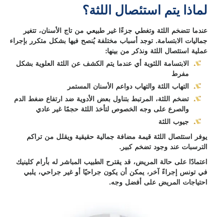
لماذا يتم استئصال اللثة؟
عندما تتضخم اللثة وتغطي جزءًا غير طبيعي من تاج الأسنان، تتغير
جماليات الابتسامة. توجد أسباب مختلفة يُنصح فيها بشكل متكرر بإجراء
عملية استئصال اللثة ونذكر من بينها:
الابتسامة اللثوية أي عندما يتم الكشف عن اللثة العلوية بشكل
مفرط
التهاب اللثة والتهاب دواعم الأسنان المستمر
تضخم اللثة، المرتبط بتناول بعض الأدوية ضد ارتفاع ضغط الدم
والصرع على وجه الخصوص لتأخذ اللثة حجمًا غير عادي
جيوب اللثة
يوفر استئصال اللثة قيمة مضافة جمالية حقيقية ويقلل من تراكم
الترسبات عند وجود تضخم كبير.
اعتمادًا على حالة المريض، قد يقترح الطبيب المباشر له بأرام كلينيك
في تونس إجراءً آخر، يمكن أن يكون جراحيًا أو غير جراحي، يلبي
احتياجات المريض على أفضل وجه.